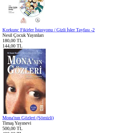
Korkunç Fikirler İstasyonu / Gizli İşler Tayfası -2
Nesil Çocuk Yayınları
180,00 TL
144,00 TL
Mona'nın Gözleri (Şömizli)
Timaş Yayınevi
500,00 TL