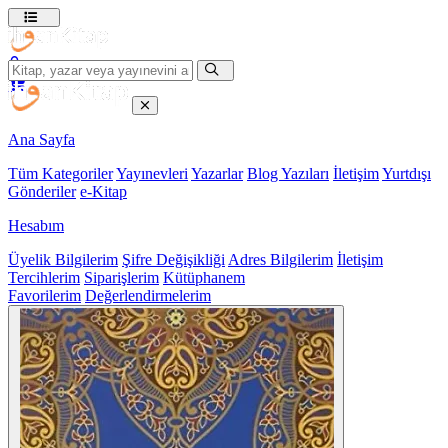
Ana Sayfa
Tüm Kategoriler
Yayınevleri
Yazarlar
Blog Yazıları
İletişim
Yurtdışı
Gönderiler
e-Kitap
Hesabım
Üyelik Bilgilerim
Şifre Değişikliği
Adres Bilgilerim
İletişim
Tercihlerim
Siparişlerim
Kütüphanem
Favorilerim
Değerlendirmelerim