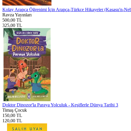
Kolay Arapça Öğrenimi İçin Arapça-Türkçe Hikayeler (Kasasu'n-Nebiy
Ravza Yayınları
500,00 TL
325,00 TL
Doktor Dinozor'la Paraya Yolculuk - Keşiflerle Dünya Tarihi 3
Timaş Çocuk
150,00 TL
120,00 TL