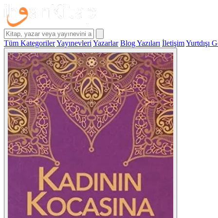
Tüm Kategoriler
Yayınevleri
Yazarlar
Blog Yazıları
İletişim
Yurtdışı G