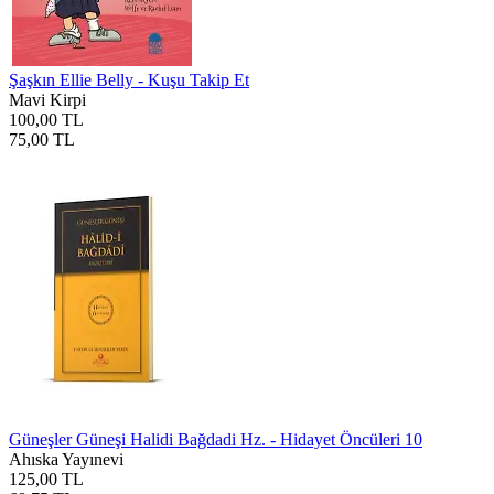
Şaşkın Ellie Belly - Kuşu Takip Et
Mavi Kirpi
100,00 TL
75,00 TL
Güneşler Güneşi Halidi Bağdadi Hz. - Hidayet Öncüleri 10
Ahıska Yayınevi
125,00 TL